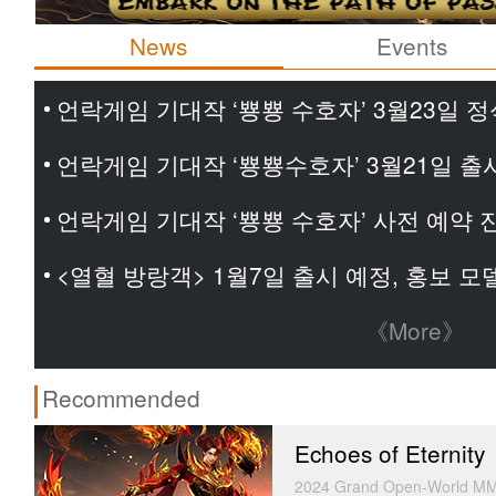
News
Events
언락게임 기대작 ‘뿅뿅 수호자’ 3월23일 정
언락게임 기대작 ‘뿅뿅수호자’ 3월21일 출
언락게임 기대작 ‘뿅뿅 수호자’ 사전 예약 
<열혈 방랑객> 1월7일 출시 예정, 홍보 
《More》
Recommended
Echoes of Eternity
2024 Grand Open-World MM