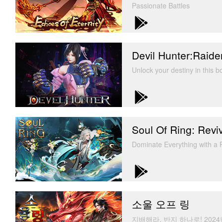
Passionate Battles
Devil Hunter:Raide
Unlock your destiny in this 
Soul Of Ring: Revi
Dominate Everything with 
소울 오프 링
지배해라, 반지 하나로! 202