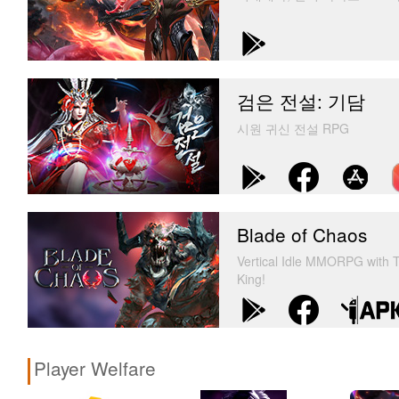
검은 전설: 기담
시원 귀신 전설 RPG
Blade of Chaos
Vertical Idle MMORPG with T
King!
Player Welfare