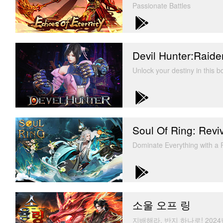
Passionate Battles
Devil Hunter:Raide
Unlock your destiny in this 
Soul Of Ring: Revi
Dominate Everything with 
소울 오프 링
지배해라, 반지 하나로! 202