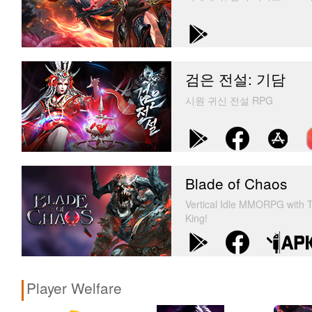
검은 전설: 기담
시원 귀신 전설 RPG
Blade of Chaos
Vertical Idle MMORPG with T
King!
Player Welfare