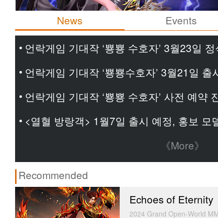
News
Events
언락게임 기대작 ‘뿅뿅 수호자’ 3월23일 정
언락게임 기대작 ‘뿅뿅수호자’ 3월21일 출
언락게임 기대작 ‘뿅뿅 수호자’ 사전 예약 
<열혈 방랑객> 1월7일 출시 예정, 홍보 
《More》
Recommended
Echoes of Eternity
2024 Grand Open-World MM